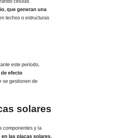
izando células
cio, que generan una
en techos o estructuras
ante este período,
 de efecto
e se gestionen de
cas solares
us componentes y la
 en las placas solares,