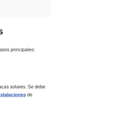
s
asos principales:
lacas solares. Se debe
nstalaciones
de