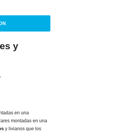
ON
les y
.
ontadas en una
solares montadas en una
os
y livianos que los