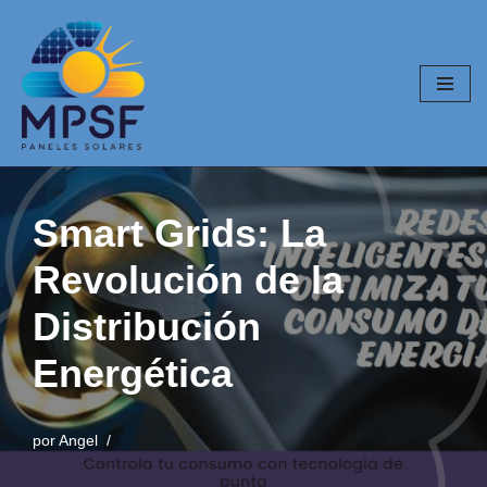
Saltar
al
contenido
Smart Grids: La
Revolución de la
Distribución
Energética
por
Angel