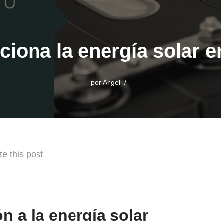
iona la energía solar e
por
Angel
te this post
n a la energía solar