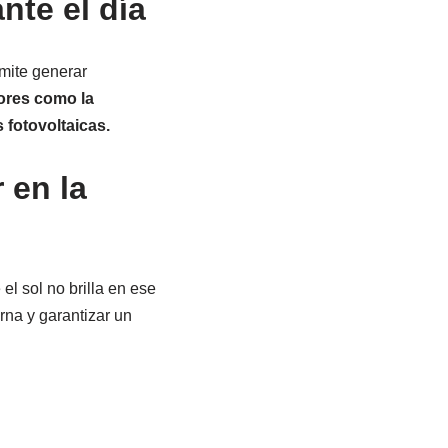
nte el día
rmite generar
ores como la
s fotovoltaicas.
 en la
el sol no brilla en ese
rna y garantizar un