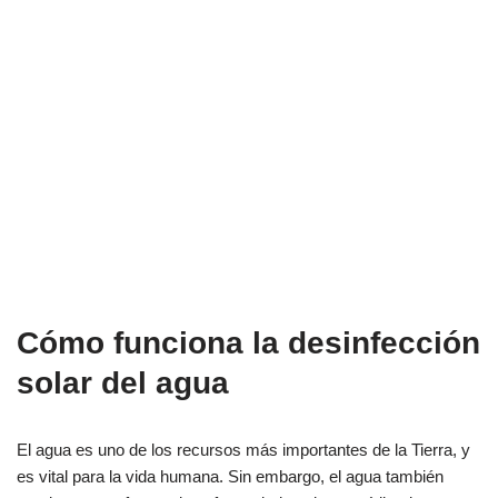
C
ó
mo
func
iona
la
des
in
fe
cci
ón
solar
del
ag
ua
El agua es uno de los recursos más importantes de la Tierra, y
es vital para la vida humana. Sin embargo, el agua también